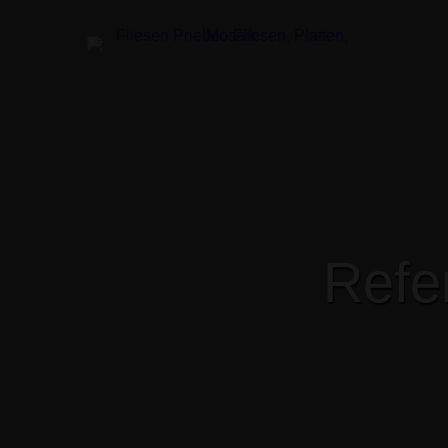
R
e
f
e