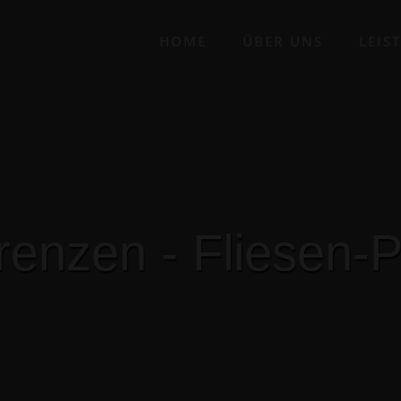
HOME
ÜBER UNS
LEIS
r
e
n
z
e
n
-
F
l
i
e
s
e
n
-