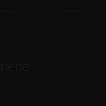
TUNGEN
REFERENZEN
KONTAKT
P
r
i
e
b
e